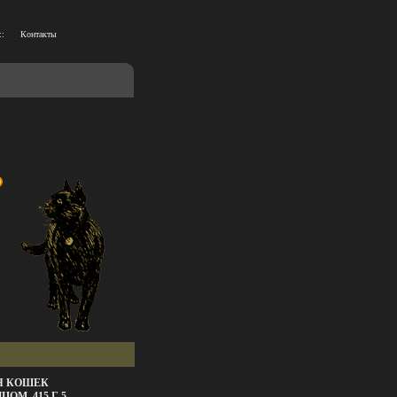
::
Контакты
Я КОШЕК
ЦОМ, 415 Г 5