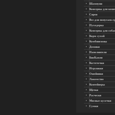
Шампуни
Консервы для коше
Спреи
Все для попугаев-г
Пуходерка
Консервы для соба
Корм сухой
Комбинезоны
Домики
Наполнители
БиоКапли
Когтеточки
Игрушкки
Ошейники
Лакомство
Контейнеры
Щетки
Расчески
Мясные кусочки
Сумки