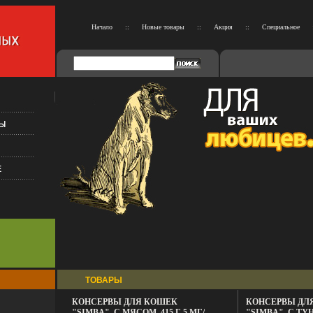
Начало
::
Новые товары
::
Акция
::
Специальное
ТОВАРЫ
КОНСЕРВЫ ДЛЯ КОШЕК
КОНСЕРВЫ ДЛ
"SIMBA", С МЯСОМ, 415 Г 5 МГ/
"SIMBA", С ТУН