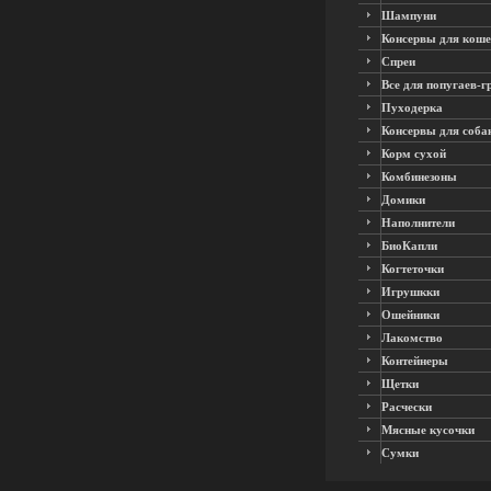
Шампуни
Консервы для коше
Спреи
Все для попугаев-г
Пуходерка
Консервы для соба
Корм сухой
Комбинезоны
Домики
Наполнители
БиоКапли
Когтеточки
Игрушкки
Ошейники
Лакомство
Контейнеры
Щетки
Расчески
Мясные кусочки
Сумки