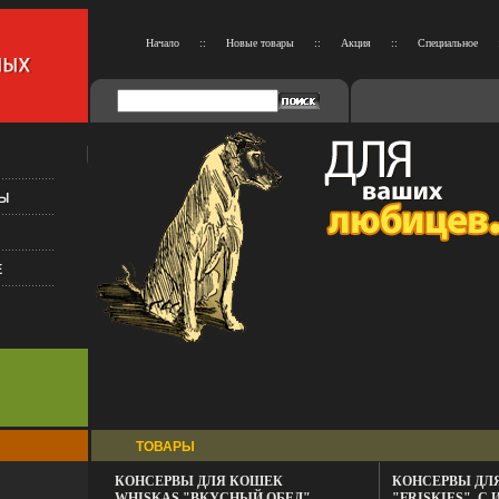
Начало
::
Новые товары
::
Акция
::
Специальное
ТОВАРЫ
КОНСЕРВЫ ДЛЯ КОШЕК
КОНСЕРВЫ ДЛ
WHISKAS "ВКУСНЫЙ ОБЕД",
"FRISKIES", С