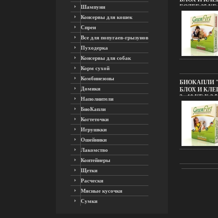
БОЛЕЕ 25 КГ 
Шампуни
ПРОИЗВОДИТ
Консервы для кошек
ИНФО 4393B.
Спреи
Все для попугаев-грызунов
Пуходерка
Консервы для собак
Корм сухой
Комбинезоны
БИОКАПЛИ "
Домики
БЛОХ И КЛЕ
2 - 10 КГ Х 2,
Наполнители
ПРОИЗВОДИТ
БиоКапли
ИНФО 4398B.
Когтеточки
Игрушкки
Ошейники
Лакомство
Контейнеры
Щетки
Расчески
Мясные кусочки
Сумки