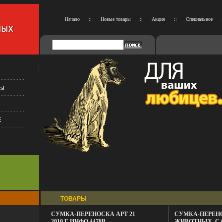
Начало
::
Новые товары
::
Акция
::
Специальное
ТОВАРЫ
СУМКА-ПЕРЕНОСКА АРТ 21
СУМКА-ПЕРЕН
2010 Г ИНФО 4478B.
ЖИВОТНЫХ, С 