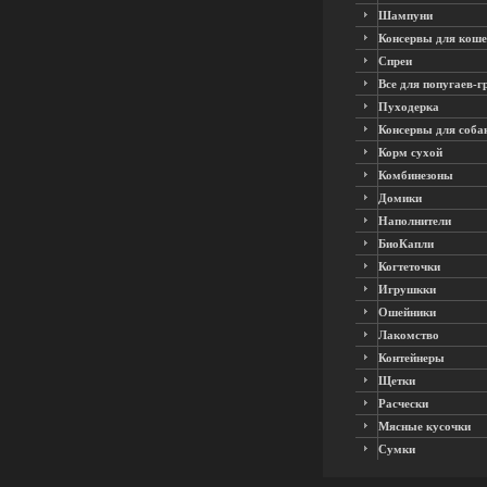
Шампуни
Консервы для коше
Спреи
Все для попугаев-г
Пуходерка
Консервы для соба
Корм сухой
Комбинезоны
Домики
Наполнители
БиоКапли
Когтеточки
Игрушкки
Ошейники
Лакомство
Контейнеры
Щетки
Расчески
Мясные кусочки
Сумки