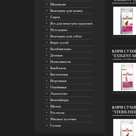
ПРИВЕРЕДЛ
Шампуни
ПРОДУКТА, 1
Консервы для кошек
ВОЗМОЖНЫЕ
Спреи
ДИЗАЙНЕ У
11603F.
Все для попугаев-грызунов
Пуходерка
Консервы для собак
Корм сухой
Комбинезоны
КОРМ СУХОЙ
Домики
"EXIGENT A
ATTRACTION
Наполнители
ПРИВЕРЕДЛ
БиоКапли
ПРОДУКТА, 1
ВОЗМОЖНЫЕ
Когтеточки
ДИЗАЙНЕ У
Игрушкки
11605F.
Ошейники
Лакомство
Контейнеры
Щетки
КОРМ СУХОЙ
"STERILISE
Расчески
СТЕРИЛИЗО
Мясные кусочки
10 КГ ВОЗМ
Сумки
ИЗМЕНЕНИЯ 
УПАКОВКИ И