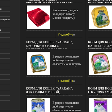
КРАСНЫЙ, 160 СМ Х 220 СМ СМ
ИНДЕЙКИ, 100 Г 
ЦВЕТ: КРАСНЫЙ
100 Г ИНФО 1159
к
Как приятно, когда в
ПРОИЗВОДИТЕЛЬ: ТУРЦИЯ
холодную погоду
ИНФО 11593F.
можно посидеть у
рызунов
камина, укутавшись в
теплый мягкий плед!
Плед "Roselove" - это
к
то, что Вам надо!
Замечательный мягкий
плед создан для Вашей
КОРМ ДЛЯ КОШЕК "YARRAH",
КОРМ ДЛЯ КОШ
спальни Такой плед
КУСОЧКИ КУРИЦЫ С
ПАШТЕТ С СЕМ
оатрхюдинаково хорош
МАКРЕЛЬЮ, 100 Г 84 ККАЛ
КРЕВЕТКАМИ И
как для взрослого, так
ВЕС: 100 Г ИНФО 11595F.
WELLNESS, 100 
и для ребенка Мягкость
В рацион домашнего
100 Г ИНФО 1159
и нежность изделия
любимца нужно
достигаются за счет
обязательно включать
высокого качества
консервированный
изготовления
корм, ведь его главные
Продукция торговой
достоинства - высокая
марки "TAC"
калорийность и
производится турецким
питательная ценность
холдингом "ZORLU"
Консервы лучше
КОРМ ДЛЯ КОШЕК "YARRAH",
КОРМ ДЛЯ КОШ
Она завоевала доверие
усваиваются, чем сухие
ИЗ КУРИЦЫ С РЫБОЙ,
С КУСОЧКАМИ
российских
корма Также
СПИРУЛИНОЙ И МОРСКИМИ
ИНДЕЙКИ, 405 Г 
покупателебгожуй
важноатсмт, что
ВОДОРОСЛЯМИ, 400 Г 81 ККАЛ
Г ИНФО 11598F.
благодаря высокому
животные, имеющие в
В рацион домашнего
ВЕС: 400 Г ИНФО 11597F.
качеству продукции и
рационе
любимца нужно
тщательно
консервированный
обязательно включать
разрабатываемой