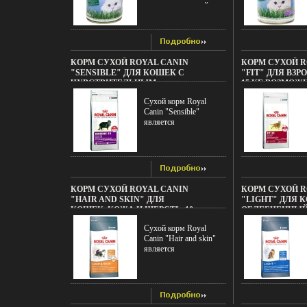
корм, получают больше
консервированный
коллекции текстильных
влаги Корм "Yarrah"
корм, ведь его главные
изделий
высокого качества и
достоинства - высокая
Характеристики:
прекрасно усваивается
калорийность и
Материал: 85%
Все продукты
питательная ценность
акрилик, 15%
сбалансированы и
Консервы лучше
полиэстер Размер
КОРМ СУХОЙ ROYAL CANIN
КОРМ СУХОЙ R
содержат все
усваиваются, чем сухие
пледа: 160 см х 220 см
"SENSIBLE" ДЛЯ КОШЕК С
"FIT" ДЛЯ ВЗ
необходимые
корма Также
Размер упаковки: 41 см
ЧУВСТВИТЕЛЬНЫМ
15 КГ ВОЗМОЖ
питательные вещества
важноатпын, что
х 38 см х 15,5 см Цвет:
ПИЩЕВАРЕНИЕМ, 15 КГ
ИЗМЕНЕНИЯ В 
для ежедневного
животные, имеющие в
красный
Сухой корм Royal
ВОЗМОЖНЫЕ ИЗМЕНЕНИЯ В
УПАКОВКИ ИНФО
питания кошки Корм не
рационе
Производитель:
Canin "Sensible"
ДИЗАЙНЕ УПАКОВКИ ИНФО
содержибгощщт
консервированный
Турция.
является
11599F.
искусственных
корм, получают больше
полнорационным
ароматизаторов и
влаги Корм "Yarrah"
сбалансированным
имеет натуральный
высокого качества и
кормом для взрослых
вкус, который
прекрасно усваивается
кошек с
обязательно
Все продукты
чувствительным
понравится вашему
сбалансированы и
пищевариением
питомцу Особенности
КОРМ СУХОЙ ROYAL CANIN
КОРМ СУХОЙ R
содержат все
Особенности корма
корма "Yarrah":
"HAIR AND SKIN" ДЛЯ
"LIGHT" ДЛЯ 
необходимые
Royal Canin "Sensible":
полнорационный BIO -
КОШЕК, КОЖА И ШЕРСТЬ, 10
ОБЛЕГЧЕННЫЙ,
питательные вещества
обеспечиваетатпып
корм для кошек
КГ ВОЗМОЖНЫЕ ИЗМЕНЕНИЯ
ВОЗМОЖНЫЕ И
для ежедневного
эффективную защиту
гипоаллергенный корм
Сухой корм Royal
В ДИЗАЙНЕ УПАКОВКИ ИНФО
ДИЗАЙНЕ УПА
питания кошки Корм не
пищеварительной
как чередование или
Canin "Hair and skin"
11601F.
11602F.
содержибгнпдт
системы поддерживает
дополнение к сухому
является
искусственных
баланс кишечной
корму подходит для
полнорационным
ароматизаторов и
микрофлоры "Royal
взрослых кошек всех
сбалансированным
имеет натуральный
Canin" - лидер на рынке
пород, в том числе
кормом для взрослых
вкус, который
производства рационов
кастрированных корм
кошек Корм создан для
обязательно
для собак и кошек,
для котят в период
заботы о шерсти и кожи
понравится вашему