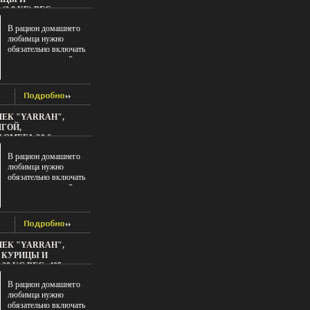
(2,8 КГ) ВЕС:
4F.
В рацион домашнего
любимца нужно
обязательно включать
консервированный
корм, ведь его главные
достоинства - высокая
калорийность и
питательная ценность
Консервы лучше
ЕК "YARRAH",
усваиваются, чем сухие
ГОЙ,
корма Также
 ОМЕГА 3&6
важноатрцв, что
Г 82 ККАЛ ВЕС:
животные, имеющие в
В рацион домашнего
6F.
рационе
любимца нужно
консервированный
обязательно включать
корм, получают больше
консервированный
влаги Корм "Yarrah"
корм, ведь его главные
высокого качества и
достоинства - высокая
прекрасно усваивается
калорийность и
Все продукты
питательная ценность
сбалансированы и
Консервы лучше
ЕК "YARRAH",
содержат все
усваиваются, чем сухие
 КУРИЦЫ И
необходимые
корма Также
20 UG ВЕС: 405
питательные вещества
важноатрцг, что
для ежедневного
животные, имеющие в
В рацион домашнего
питания кошки Корм не
рационе
любимца нужно
содержибгожфт
консервированный
обязательно включать
искусственных