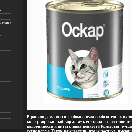
к
рызунов
к
В рацион домашнего любимца нужно обязательно вкл
консервированный корм, ведь его главные достоинства
калорийность и питательная ценность Консервы лучше
сухие корма Также важноатсцц, что животные, имеющ