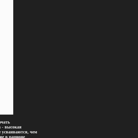
ючать
 - высокая
 усваиваются, чем
ие в рационе