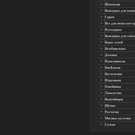
Шампуни
Консервы для коше
Спреи
Все для попугаев-г
Пуходерка
Консервы для соба
Корм сухой
Комбинезоны
Домики
Наполнители
БиоКапли
Когтеточки
Игрушкки
Ошейники
Лакомство
Контейнеры
Щетки
Расчески
Мясные кусочки
Сумки