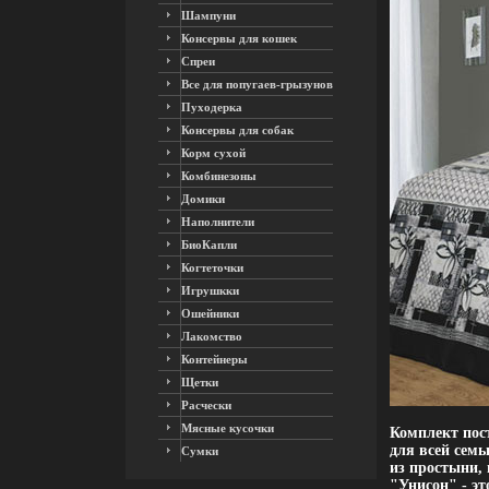
Шампуни
Консервы для кошек
Спреи
Все для попугаев-грызунов
Пуходерка
Консервы для собак
Корм сухой
Комбинезоны
Домики
Наполнители
БиоКапли
Когтеточки
Игрушкки
Ошейники
Лакомство
Контейнеры
Щетки
Расчески
Мясные кусочки
Комплект пос
для всей семь
Сумки
из простыни,
"Унисон" - э