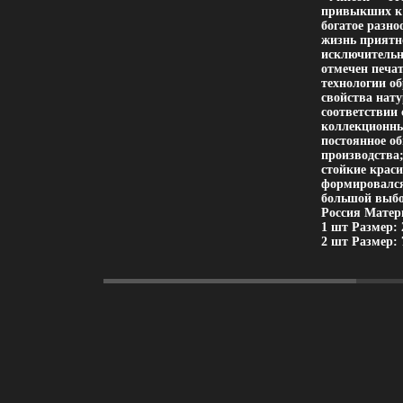
привыкших к у
богатое разн
жизнь приятн
исключительн
отмечен печа
технологии о
свойства нату
соответствии
коллекционны
постоянное об
производства
стойкие крас
формировался
большой выбо
Россия Матери
1 шт Размер: 
2 шт Размер: 7