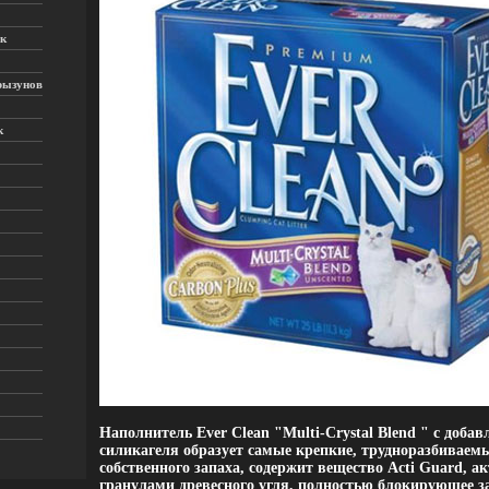
к
рызунов
к
Наполнитель Ever Clean "Multi-Crystal Blend " с доба
силикагеля образует самые крепкие, трудноразбиваемы
собственного запаха, содержит вещество Acti Guard, 
гранулами древесного угля, полностью блокирующее з