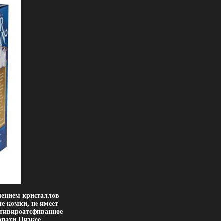
влением кристаллов
е комки, не имеет
активироатсфпванное
апахи Низкое