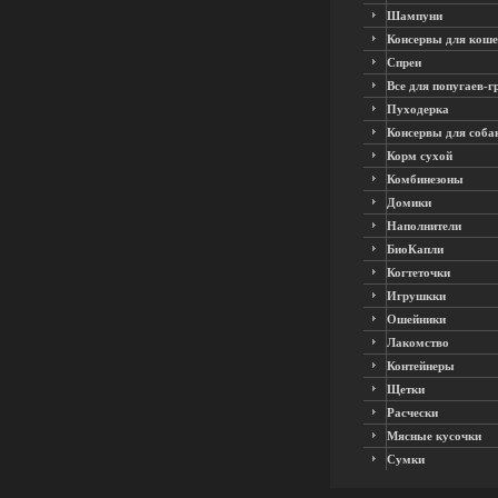
Шампуни
Консервы для коше
Спреи
Все для попугаев-г
Пуходерка
Консервы для соба
Корм сухой
Комбинезоны
Домики
Наполнители
БиоКапли
Когтеточки
Игрушкки
Ошейники
Лакомство
Контейнеры
Щетки
Расчески
Мясные кусочки
Сумки