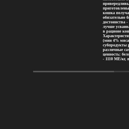
привередливы
приготовлены
кошка получа
обязательно 
достоинства -
лучше усваив
в рационе ко
Характеристи
(мин 4% мяса 
субпродукты 
различные са
ценность: бел
- 1110 МЕ/кг, 