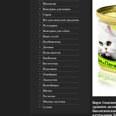
Шампуни
Консервы для кошек
Спреи
Все для попугаев-грызунов
Пуходерка
Консервы для собак
Корм сухой
Комбинезоны
Домики
Наполнители
БиоКапли
Когтеточки
Игрушкки
Ошейники
Лакомство
Контейнеры
Щетки
Расчески
Мясные кусочки
Корм Gourmet
уровнем акти
Сумки
биологически
катпъсошек Б