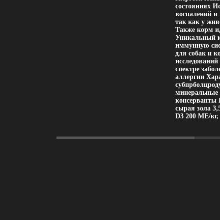
состояниях И
воспалений и
так как у жи
Также корм и
Уникальный к
иммунную сис
для собак и 
исследований
спектре забол
аллергии Хар
субпрболцрод
минеральные 
консерванты 
сырая зола 3,
D3 200 МЕ/кг, 