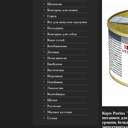
Шампуни
Консервы для кошек
Спреи
Все для попугаев-грызунов
Пуходерка
Консервы для собак
Корм сухой
Комбинезоны
Домики
Наполнители
БиоКапли
Когтеточки
Игрушкки
Ошейники
Лакомство
Контейнеры
Щетки
Расчески
Мясные кусочки
Корм Purina 
питанием для
Сумки
уровень белк
энергетическ