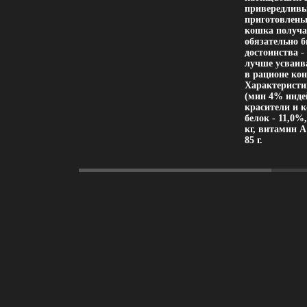
привередливы
приготовлены
кошка получа
обязательно 
достоинства -
лучше усваив
в рационе ко
Характеристи
(мин 4% инде
красители и 
белок - 11,0%,
кг, витамин А
85 г.