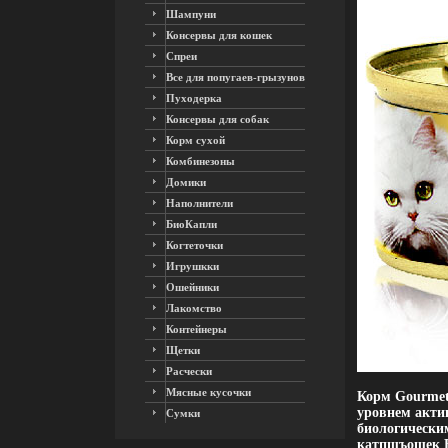
Шампуни
Консервы для кошек
Спреи
Все для попугаев-грызунов
Пуходерка
Консервы для собак
Корм сухой
Комбинезоны
Домики
Наполнители
БиоКапли
Когтеточки
Игрушкки
Ошейники
Лакомство
Контейнеры
Щетки
Расчески
Мясные кусочки
Корм Gourmet
уровнем акти
Сумки
биологически
катпщъошек Б