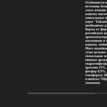
Особенности 
источник бел
смесь ячменя
вашему питом
уникальные п
корм "Eukanu
необходимы д
Корма от фир
российском ры
ароматизаторо
витаминов и м
вашему любим
Мясо индейки 
сухое цельно
свекольная ма
пивные дрожж
гидрогенфосф
протеин 23%,
фосфор 0,9%,
токоферол) 20
клиенты! Обр
упаковки.