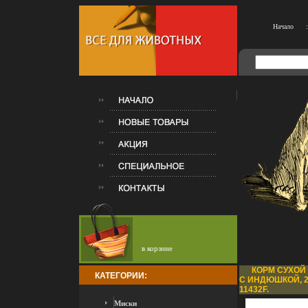
Начало
:
в корзине
КОРМ СУХОЙ
КАТЕГОРИИ:
С ИНДЮШКОЙ, 
11432F.
Миски