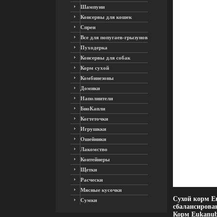
Шампуни
Консервы для кошек
Спреи
Все для попугаев-грызунов
Пуходерка
Консервы для собак
Корм сухой
Комбинезоны
Домики
Наполнители
БиоКапли
Когтеточки
Игрушкки
Ошейники
Лакомство
Контейнеры
Щетки
Расчески
Мясные кусочки
Сухой корм E
Сумки
сбалансирова
Корм Eukanub