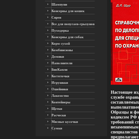
Шампуни
Консервы для кошек
Спреи
Все для попугаев-грызунов
Пуходерка
Консервы для собак
Корм сухой
Комбинезоны
Домики
Наполнители
БиоКапли
Когтеточки
Игрушкки
Ошейники
Настоящее изд
Лакомство
службе охран
составляемых 
Контейнеры
выполнатпвее
Щетки
Образцы и фо
Расчески
кодексом РФ 
Мясные кусочки
требований ст
незаменимым 
Сумки
специалистов 
предполагают