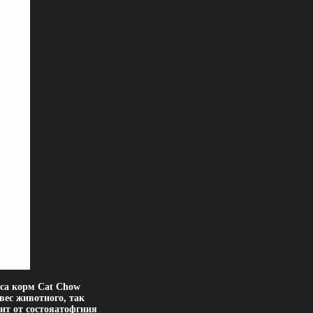
еса корм Cat Chow
вес животного, так
ит от состояатофгния