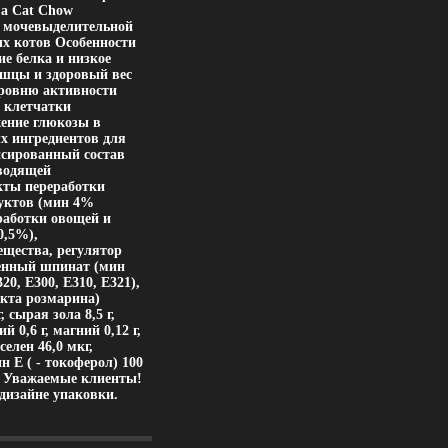
ма Cat Chow
я мочевыделительной
х котов Особенности
ие белка и низкое
ышцы и здоровый вес
уровню активности
и клетчатки
жение глюкозы в
х ингредиентов для
нсированный состав
водящей
кты переработки
дуктов (мин 4%
работки овощей и
0,5%),
щества, регулятор
ченный шпинат (мин
0, Е300, Е310, Е321),
кта розмарина)
 сырая зола 8,5 г,
й 0,6 г, магний 0,12 г,
 селен 46,0 мкг,
 Е ( - токоферол) 100
 кг Уважаемые клиенты!
дизайне упаковки.