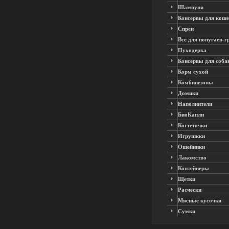
Шампуни
Консервы для коше
Спреи
Все для попугаев-г
Пуходерка
Консервы для соба
Корм сухой
Комбинезоны
Домики
Наполнители
БиоКапли
Когтеточки
Игрушкки
Ошейники
Лакомство
Контейнеры
Щетки
Расчески
Мясные кусочки
Сумки