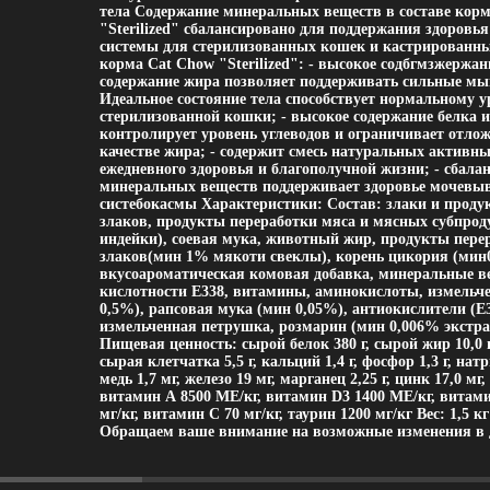
тела Содержание минеральных веществ в составе кор
"Sterilized" сбалансировано для поддержания здоровь
системы для стерилизованных кошек и кастрированны
корма Cat Chow "Sterilized": - высокое содбгмзжержан
содержание жира позволяет поддерживать сильные м
Идеальное состояние тела способствует нормальному 
стерилизованной кошки; - высокое содержание белка 
контролирует уровень углеводов и ограничивает отло
качестве жира; - содержит смесь натуральных активны
ежедневного здоровья и благополучной жизни; - сбала
минеральных веществ поддерживает здоровье мочевы
систебокасмы Характеристики: Состав: злаки и проду
злаков, продукты переработки мяса и мясных субпро
индейки), соевая мука, животный жир, продукты пере
злаков(мин 1% мякоти свеклы), корень цикория (мин
вкусоароматическая комовая добавка, минеральные ве
кислотности Е338, витамины, аминокислоты, измель
0,5%), рапсовая мука (мин 0,05%), антиокислители (Е32
измельченная петрушка, розмарин (мин 0,006% экстра
Пищевая ценность: сырой белок 380 г, сырой жир 10,0 г,
сырая клетчатка 5,5 г, кальций 1,4 г, фосфор 1,3 г, натри
медь 1,7 мг, железо 19 мг, марганец 2,25 г, цинк 17,0 мг,
витамин А 8500 МЕ/кг, витамин D3 1400 МЕ/кг, витамин
мг/кг, витамин С 70 мг/кг, таурин 1200 мг/кг Вес: 1,5
Обращаем ваше внимание на возможные изменения в 