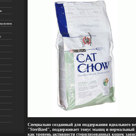
к
рызунов
к
Специально созданный для поддержания идеального в
"Sterilized", поддерживает тонус мышц и нормальный 
как уровень активности стерилизованных кошек завис