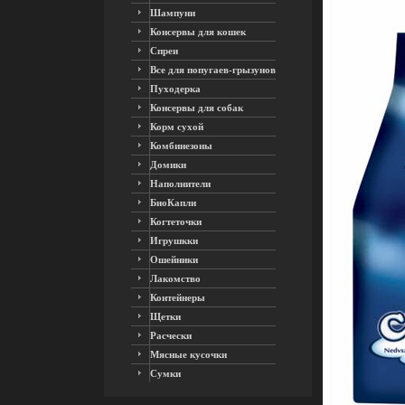
Шампуни
Консервы для кошек
Спреи
Все для попугаев-грызунов
Пуходерка
Консервы для собак
Корм сухой
Комбинезоны
Домики
Наполнители
БиоКапли
Когтеточки
Игрушкки
Ошейники
Лакомство
Контейнеры
Щетки
Расчески
Мясные кусочки
Сумки