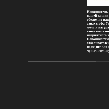
Наполнитель д
вашей кошки 
обеспечит ва
запахатофа У
мела и натура
запантенован
неприятного 
Наполнибгмзвт
отбеливателей
подходит для 
чувствительн