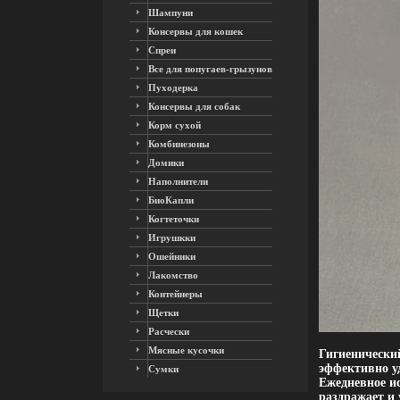
Шампуни
Консервы для кошек
Спреи
Все для попугаев-грызунов
Пуходерка
Консервы для собак
Корм сухой
Комбинезоны
Домики
Наполнители
БиоКапли
Когтеточки
Игрушкки
Ошейники
Лакомство
Контейнеры
Щетки
Расчески
Мясные кусочки
Гигиенический
эффективно уд
Сумки
Ежедневное ис
раздражает и