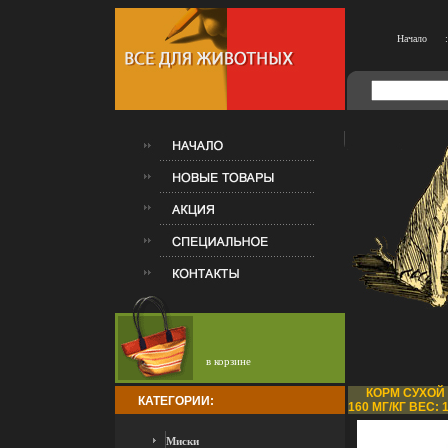
Начало
:
в корзине
КОРМ СУХОЙ 
КАТЕГОРИИ:
160 МГ/КГ ВЕС: 
Миски