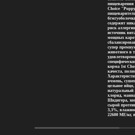
пищеварения 
Choice "Puppy
пищеваритель
бгмгуоболочки
содержит ника
риск аллергии
источник вит
мощных карот
сбалансирова
супер премиу
животного в т
удовлетворен
специфических
корма 1st Ch
качеста, полн
Характеристик
ячмень, суше
цельное яйцо
натуральный 
хлорид, манн
Шидигера, хо
сырой протеи
3,3%, влажнос
22600 МЕ/кг, 