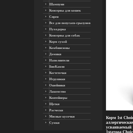
Шампуни
Консервы для кошек
Спреи
Все для попугаев-грызунов
Пуходерка
Консервы для собак
Корм сухой
Комбинезоны
Домики
Наполнители
БиоКапли
Когтеточки
Игрушкки
Ошейники
Лакомство
Контейнеры
Щетки
Расчески
Мясные кусочки
Корм 1st Cho
аллергически
Сумки
усваиваемый 
1stатооа Choi