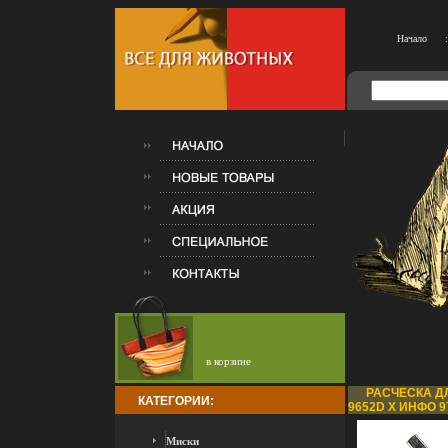
Начало
:
в корзине
РАСЧЕСКА ДЛ
КАТЕГОРИИ:
9652D X ИНФО 9
Миски