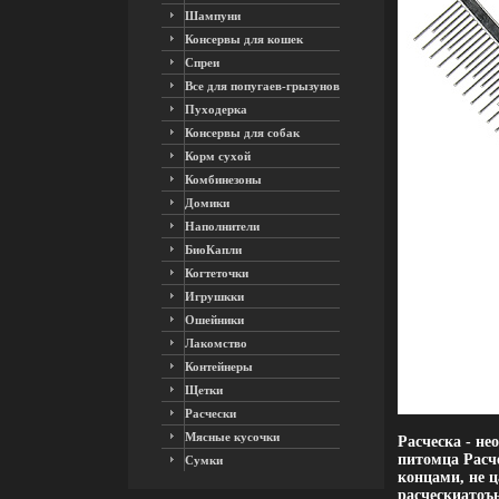
Шампуни
Консервы для кошек
Спреи
Все для попугаев-грызунов
Пуходерка
Консервы для собак
Корм сухой
Комбинезоны
Домики
Наполнители
БиоКапли
Когтеточки
Игрушкки
Ошейники
Лакомство
Контейнеры
Щетки
Расчески
Мясные кусочки
Расческа - не
питомца Расче
Сумки
концами, не 
расческиатоъ