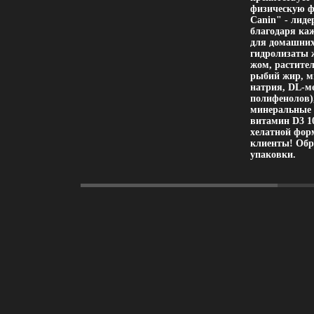
физическую ф
Canin" - лиде
благодаря каж
для домашних
гидролизаты 
жом, растите
рыбий жир, м
натрия, DL-ме
полифенолов)
минеральные 
витамин D3 10
хелатной форм
клиенты! Обр
упаковки.