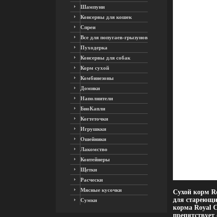
Шампуни
Консервы для кошек
Спреи
Все для попугаев-грызунов
Пуходерка
Консервы для собак
Корм сухой
Комбинезоны
Домики
Наполнители
БиоКапли
Когтеточки
Игрушкки
Ошейники
Лакомство
Контейнеры
Щетки
Расчески
Мясные кусочки
Сухой корм R
для стареющих
Сумки
корма Royal C
препятствует