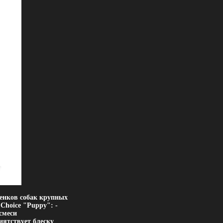
щенков собак крупных
 Choice "Puppy": -
смеси
иятствует блеску