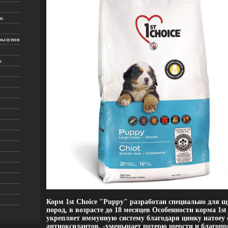
к
рызунов
к
Корм 1st Choice "Puppy" разработан специально для 
пород, в возрасте до 18 месяцев Особенности корма 1st
укрепляет иммунную систему благодаря цинку иатоеу 
антиоксидантов, -уменьшает потерю шерсти и благопр