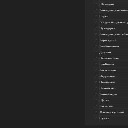
Шампуни
Консервы для коше
Спреи
Все для попугаев-г
Пуходерка
Консервы для соба
Корм сухой
Комбинезоны
Домики
Наполнители
БиоКапли
Когтеточки
Игрушкки
Ошейники
Лакомство
Контейнеры
Щетки
Расчески
Мясные кусочки
Сумки