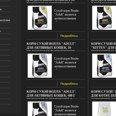
ВОЗМОЖНЫЕ ИЗМЕНЕНИЯ В
Г ВОЗМОЖНЫЕ
ДИЗАЙНЕ УПАКОВКИ ИНФО
ДИЗАЙНЕ УПА
к
Сухой корм Bozita
11511F.
11512F.
"Adult" является
полносоставным
рызунов
сбалансированным
питанием для
взрослых, домашних и
к
ведущих малоактивный
образ жизни кошек
Особенности корма:
КОРМ СУХОЙ BOZITA "ADULT"
КОРМ СУХОЙ B
23% свежего мяса
ДЛЯ АКТИВНЫХ КОШЕК, 10
"KITTEN" ДЛЯ 
скандинавского
КГ ВОЗМОЖНЫЕ ИЗМЕНЕНИЯ
БЕРЕМЕННЫХ К
арктиатружческого
В ДИЗАЙНЕ УПАКОВКИ ИНФО
ВОЗМОЖНЫЕ И
лосося 20% свежее
Сухой корм Bozita
11513F.
ДИЗАЙНЕ УПА
куриное мясо содержит
"Adult" является
11514F.
уникальный
полносоставным
натуральный
сбалансированным
иммуностимулятор -
питанием для взрослых
MacroGard, который
кошек с нормальной и
поможет построить
повышенной
сильную иммунную
активностьютакже
систему и продлить
корм идеально
КОРМ СУХОЙ BOZITA "ADULT"
КОРМ СУХОЙ "
здоровую, активную
подойдет для
ДЛЯ АКТИВНЫХ КОШЕК, 400 Г
ДЛЯ КОТЯТ, Б
жизнь содержит таурин
привередлевых к еде
ВОЗМОЖНЫЕ ИЗМЕНЕНИЯ В
КОРМЯЩИХ КО
и все необходимые
кошек
ДИЗАЙНЕ УПАКОВКИ ИНФО
ЦЫПЛЕНОК С РИ
витамины и минералы
Особеатпшйнности
Сухой корм Bozita
11515F.
МГ ВЕС: 2 КГ И
оптимальное
корма: 23% свежего
"Adult" является
содержаниебгогы
мяса скандинавского
полносоставным
жирных кислот