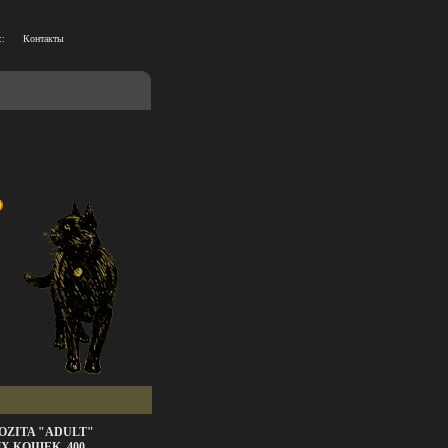
::
Контакты
OZITA "ADULT"
 КОШЕК, 400