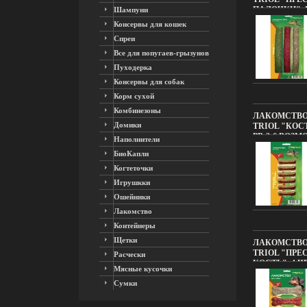
ПАЛОЧКИ", 
Шампуни
MS75-MIX3-
Консервы для кошек
ИЗМЕНЕНИЯ 
Спреи
УПАКОВКИ И
Все для попугаев-грызунов
Пуходерка
Консервы для собак
Корм сухой
Комбинезоны
ЛАКОМСТВО
Домики
TRIOL "КОС
РВ-2-6 ВОЗ
Наполнители
ИЗМЕНЕНИЯ 
БиоКапли
УПАКОВКИ И
Когтеточки
Игрушкки
Ошейники
Лакомство
Контейнеры
Щетки
ЛАКОМСТВО
TRIOL "ПРЕ
Расчески
КОСТЬ", 4 Ш
Мясные кусочки
ВОЗМОЖНЫЕ
Сумки
ДИЗАЙНЕ У
812K.