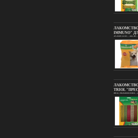
ЛАКОМСТВО
IMMUNO" Д
СОБАК, 40 Г 
Г ИНФО 814K
ЛАКОМСТВО
TRIOL "ПР
ПАЛОЧКИ", 1
10 ВОЗМОЖ
В ДИЗАЙНЕ
816K.