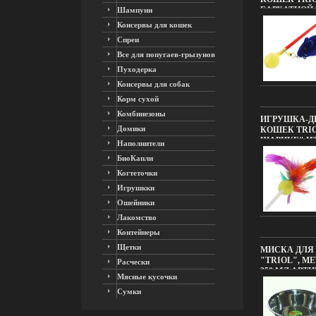
БАРХАТНОЙ
Шампуни
ИМЕЮЩИХС
Консервы для кошек
ЦВЕТОВ ИНФО
Спреи
Все для попугаев-грызунов
Пуходерка
Консервы для собак
Корм сухой
Комбинезоны
ИГРУШКА-Д
Домики
КОШЕК TRIO
ШАРИКЕ" И
Наполнители
НАЛИЧИИ Ц
БиоКапли
11775F.
Когтеточки
Игрушкки
Ошейники
Лакомство
Контейнеры
Щетки
МИСКА ДЛЯ
"TRIOL", М
Расчески
350 МЛ АРТИК
Мясные кусочки
ПРОИЗВОДИТ
Сумки
ИНФО 11777F.