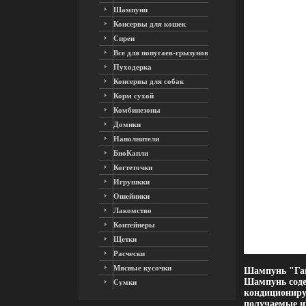
Шампуни
Консервы для кошек
Спреи
Все для попугаев-грызунов
Пуходерка
Консервы для собак
Корм сухой
Комбинезоны
Домики
Наполнители
БиоКапли
Когтеточки
Игрушкки
Ошейники
Лакомство
Контейнеры
Щетки
Расчески
Мясные кусочки
Шампунь "Гам
Шампунь соде
Сумки
кондициониру
получаемые и