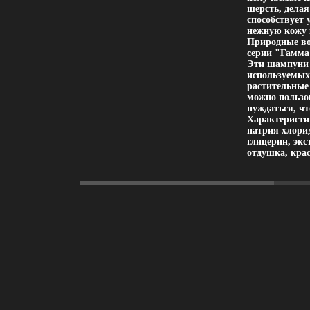
шерсть, делая
способствует
нежную кожу 
Природные во
серии "Гамма
Эти шампуни 
используемых
растительные
можно пользов
нуждаться, чт
Характеристи
натрия хлори
глицерин, эк
отдушка, крас