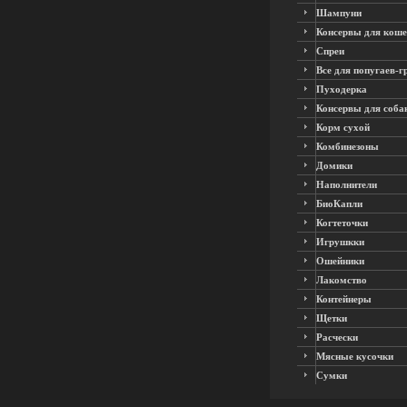
Шампуни
Консервы для коше
Спреи
Все для попугаев-г
Пуходерка
Консервы для соба
Корм сухой
Комбинезоны
Домики
Наполнители
БиоКапли
Когтеточки
Игрушкки
Ошейники
Лакомство
Контейнеры
Щетки
Расчески
Мясные кусочки
Сумки