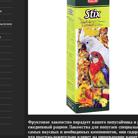
к
рызунов
к
Фруктовое лакомство порадует вашего попугайчика и 
ежедневный рацион Лакомства для попугаев специальн
самых вкусных и необходимых компонентов, они содер
что поатпжьложительно влияет на пищеварение ваше