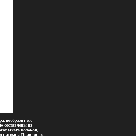
разнообразит его
о составлены из
жат много волокон,
го питомца Правильно