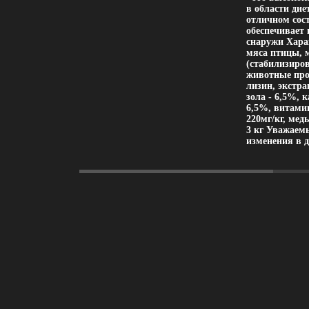
в области ди
отличном сос
обеспечивает 
снаружи Хара
мяса птицы, 
(стабилизиро
животные про
лизин, экстра
зола - 6,5%, 
6,5%, витамин
220мг/кг, медь
3 кг Уважаем
изменения в д