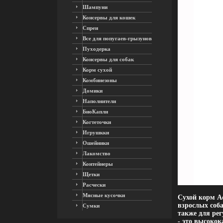
Шампуни
Консервы для кошек
Спреи
Все для попугаев-грызунов
Пуходерка
Консервы для собак
Корм сухой
Комбинезоны
Домики
Наполнители
БиоКапли
Когтеточки
Игрушкки
Ошейники
Лакомство
Контейнеры
Щетки
Расчески
Мясные кусочки
Сухой корм Ad
взрослых соб
Сумки
также для ре
- это высокок